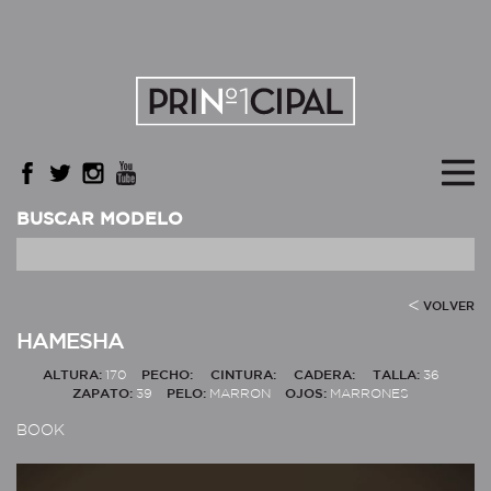
BUSCAR MODELO
VOLVER
HAMESHA
ALTURA:
170
PECHO:
CINTURA:
CADERA:
TALLA:
36
ZAPATO:
39
PELO:
MARRON
OJOS:
MARRONES
BOOK