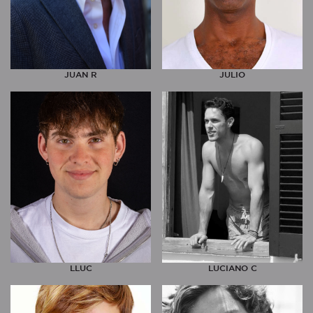
JUAN R
JULIO
LLUC
LUCIANO C