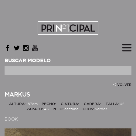
BUSCAR MODELO
VOLVER
MARKUS
ALTURA:
187cm
PECHO:
CINTURA:
CADERA:
TALLA:
42
ZAPATO:
45
PELO:
castaño
OJOS:
verdes
BOOK